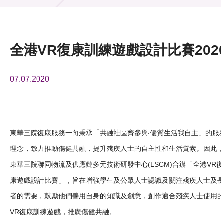
活動及消息
活動
全港VR復康訓練遊戲設計比賽202
獎項
07.07.2020
新聞中心
資訊中心
科技分享
東華三院復康服務一向秉承「共融社區齊參與‧優質生活我自主」的服
理念，致力推動傷健共融，提升殘疾人士的自主性和生活質素。因此
會籍
東華三院聯同物流及供應鏈多元技術研發中心(LSCM)合辦「全港VR
康遊戲設計比賽」，旨在增強學生及公眾人士認識及關注殘疾人士及
者的需要，鼓勵他們善用自身的知識及創意，創作適合殘疾人士使用
VR復康訓練遊戲，推廣傷健共融。