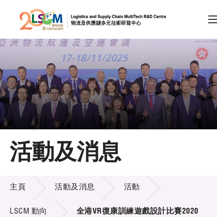
A
A
EN
繁
简
A
跳到內容（按回車鍵）
會員登入
主頁
活動及消息
關於LSCM
活動及消息
技術商品化
主頁
活動及消息
活動
項目及資助計劃
LSCM 動向
全港VR復康訓練遊戲設計比賽2020