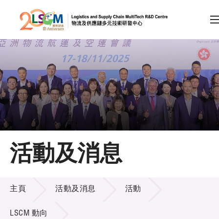
A
A
EN
繁
简
A
跳到內容（按回車鍵）
會員登入
主頁
活動及消息
關於LSCM
活動及消息
技術商品化
主頁
活動及消息
活動
項目及資助計劃
LSCM 動向