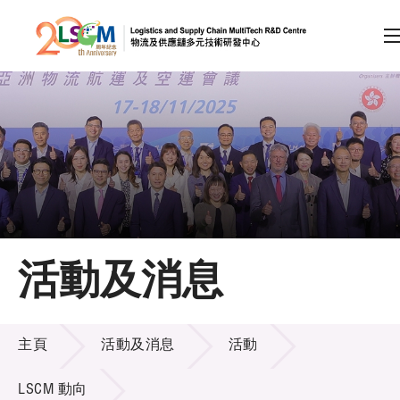
A
A
EN
繁
简
A
跳到內容（按回車鍵）
會員登入
主頁
活動及消息
關於LSCM
活動及消息
技術商品化
主頁
活動及消息
活動
項目及資助計劃
LSCM 動向