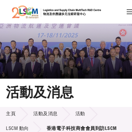
A
A
EN
繁
简
A
跳到內容（按回車鍵）
會員登入
主頁
活動及消息
關於LSCM
活動及消息
技術商品化
主頁
活動及消息
活動
項目及資助計劃
LSCM 動向
香港電子科技商會會員到訪LSCM