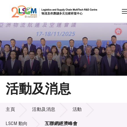
A
A
EN
繁
简
A
跳到內容（按回車鍵）
會員登入
主頁
活動及消息
關於LSCM
活動及消息
技術商品化
主頁
活動及消息
活動
項目及資助計劃
LSCM 動向
互聯網經濟峰會