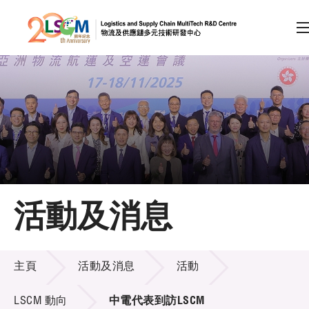
A
A
EN
繁
简
A
跳到內容（按回車鍵）
會員登入
主頁
活動及消息
關於LSCM
活動及消息
技術商品化
主頁
活動及消息
活動
項目及資助計劃
LSCM 動向
中電代表到訪LSCM