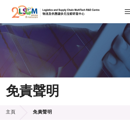
A
A
EN
繁
简
A
跳到內容（按回車鍵）
會員登入
主頁
免責聲明
關於LSCM
免責聲明
技術商品化
主頁
免責聲明
項目及資助計劃