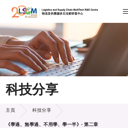
A
A
EN
繁
简
A
跳到內容（按回車鍵）
會員登入
主頁
科技分享
關於LSCM
科技分享
技術商品化
主頁
科技分享
項目及資助計劃
《學過、無學過、不用學、學一半》- 第二章