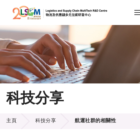
A
A
EN
繁
简
A
跳到內容（按回車鍵）
會員登入
主頁
科技分享
關於LSCM
科技分享
技術商品化
主頁
科技分享
航運社群的相關性
項目及資助計劃