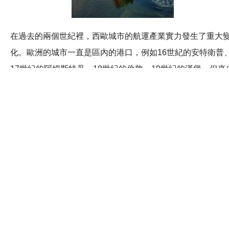
在過去的兩個世紀裡，西歐城市的航運產業實力發生了重大
化。歐洲的城市一直是區內的港口，例如16世紀的安特衛普
17世紀的阿姆斯特丹、18世紀的倫敦、19世紀的漢堡。但來
亞洲的競爭對手逐漸佔據了歐洲城市的市場佔有率。現時，
有布萊梅港和鹿特丹穩佔較高的區域港口營運市場佔有率。
敦和阿姆斯特丹等傳統港口城市已轉型為服務中心，重點提
專業的航運服務。
西歐城市最初採用由下而上的管治模式，由私營企業主要管
社群內的協調措施。歐盟委員會於2006年出版了《歐洲未來
洋政策綠皮書》，為制訂歐盟全球航運策略邁出了第一步。
盟的航運政策重視業界發展，避免安排特定職能給指定城市
另一方面，中國實施由上而下的政策架構，以管治來調節市