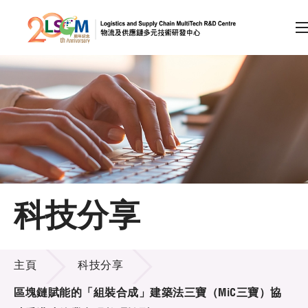
A
A
EN
繁
简
A
跳到內容（按回車鍵）
會員登入
主頁
科技分享
關於LSCM
科技分享
技術商品化
主頁
科技分享
項目及資助計劃
區塊鏈賦能的「組裝合成」建築法三寶（MiC三寶）協