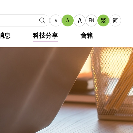
A
A
EN
繁
简
A
消息
科技分享
會籍