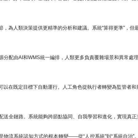
節，為人類決策提供更精準的分析和建議。系統“算得更準”，但
分配由AI和WMS統一編排，人類更多負責覆雜場景和異常處
業可以在既定目標下自動運行。人工角色從執行者轉變為監管者和
配送全鏈路。系統能夠跨節點協同、自我學習和進化，實現真正
物流系統認知方式的根本轉變——從“人控系統”到“系統自治