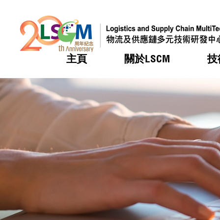
主頁
關於LSCM
技
跳到內容（按回車鍵）
熱門
熱門
熱門
熱門
熱門
機構簡
服務
合作計
活動
會籍及
願景及
LSCM 
可獲授
研發重
登記會
獎項
獎項
獎項
獎項
獎項
服務範
業界活
LSCM 動向
LSCM 動向
LSCM 動向
LSCM 動向
LSCM 動向
應用於
資助計
會員列
組織架
獎項
資助計
重點項
會員登
組織架
新聞中
稅務優
董事局
申請
研究顧
媒體報
評審
新聞稿
招標通
徵求研
資訊中