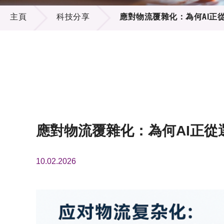
科技分享
供應商
項目資
主頁
科技分享
應對物流覆雜化：為何AI正
多媒體
出版刊
就業機
項目夥
聯絡我
應對物流覆雜化：為何AI正從
10.02.2026