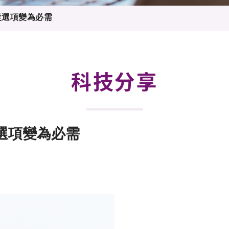
登記
料庫
從選項變為必需
物
會
伴
們
科技分享
選項變為必需