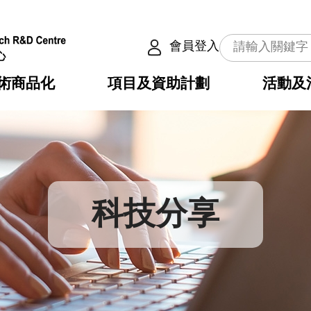
會員登入
術商品化
項目及資助計劃
活動及
介
劃
服務
使命
動向
權之技術
點
籍
疇
動
公共服務之創新技術
劃
表
構
科技分享
劃
目
入
構
心
惠
問
導
告
發項目計劃書
心