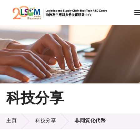
A
A
EN
繁
简
A
跳到內容（按回車鍵）
會員登入
主頁
科技分享
關於LSCM
科技分享
技術商品化
主頁
科技分享
非同質化代幣
項目及資助計劃