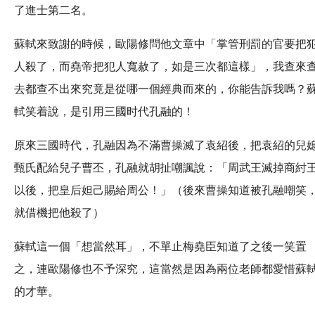
了進士第二名。
蘇軾來致謝的時候，歐陽修問他文章中「掌管刑罰的官要把
人殺了，而堯帝把犯人寬赦了，如是三次都這樣」，我查來
去都查不出來究竟是從哪一個經典而來的，你能告訴我嗎？
軾笑着說，是引用三國时代孔融的！
原來三國時代，孔融因為不滿曹操滅了袁紹後，把袁紹的兒
甄氏配給兒子曹丕，孔融就胡扯嘲諷說：「周武王滅掉商紂
以後，把皇后妲己賜給周公！」（後來曹操知道被孔融嘲笑
就借機把他殺了）
蘇軾這一個「想當然耳」，不單止梅堯臣知道了之後一笑置
之，連歐陽修也不予深究，這當然是因為兩位老師都愛惜蘇
的才華。