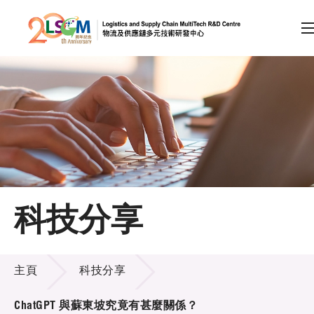
A
A
EN
繁
简
A
跳到內容（按回車鍵）
會員登入
主頁
科技分享
關於LSCM
科技分享
技術商品化
主頁
科技分享
項目及資助計劃
ChatGPT 與蘇東坡究竟有甚麼關係？