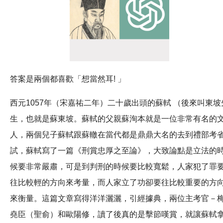
答案是兩個都喜歡「想當然耳! 」
西元1057年（宋嘉祐二年）二十歲出頭的蘇軾 （後來叫東坡
生，也就是蘇東坡。蘇軾的父親蘇洵本就是一位非常有名的
人，兩個兒子蘇軾跟蘇轍在當代都是鼎鼎大名的去到禮部考
試，蘇軾寫了一篇《刑賞忠厚之至論》，大致論點是立法的
候要非常嚴肅，可是到判刑的時候要比較寬鬆，人家犯了罪
往比較輕的方向來考量，而人家立了功卻要往比較重要的方
來衡量。這篇文章寫得洋洋灑灑，引經據典，兩位主考官－
堯臣（聖俞）和歐陽修，讀了後真的是擊節嘆賞，就讓蘇軾