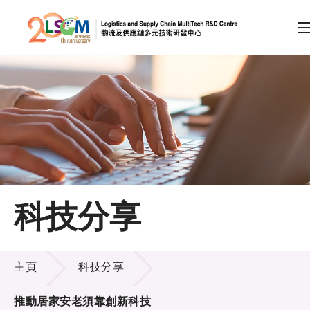
A
A
EN
繁
简
A
跳到內容（按回車鍵）
會員登入
主頁
科技分享
關於LSCM
科技分享
技術商品化
主頁
科技分享
項目及資助計劃
推動居家安老須靠創新科技