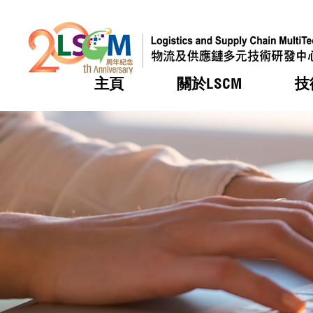
主頁
關於LSCM
技
跳到內容（按回車鍵）
熱門
熱門
熱門
熱門
熱門
機構簡
服務
合作計
活動
會籍及
願景及
LSCM 
可獲授
研發重
登記會
獎項
獎項
獎項
獎項
獎項
服務範
業界活
LSCM 動向
LSCM 動向
LSCM 動向
LSCM 動向
LSCM 動向
應用於
資助計
會員列
組織架
獎項
資助計
重點項
會員登
組織架
新聞中
稅務優
董事局
申請
研究顧
媒體報
評審
新聞稿
招標通
徵求研
資訊中