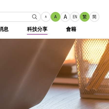
A
A
EN
繁
简
A
消息
科技分享
會籍