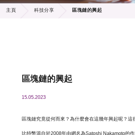
科技分享
供應商
項目資
主頁
科技分享
區塊鏈的興起
多媒體
出版刊
就業機
項目夥
聯絡我
區塊鏈的興起
15.05.2023
區塊鏈究竟從何而來？為什麼會在這幾年興起呢？這
比特幣源自於2008年由網名為Satoshi Naka