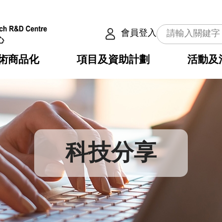
會員登入
術商品化
項目及資助計劃
活動及
介
劃
服務
使命
動向
權之技術
點
籍
疇
動
公共服務之創新技術
劃
表
構
科技分享
劃
目
入
構
心
惠
問
導
告
發項目計劃書
心