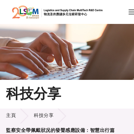
A
A
EN
繁
简
A
跳到內容（按回車鍵）
會員登入
主頁
科技分享
關於LSCM
科技分享
技術商品化
主頁
科技分享
項目及資助計劃
監察安全帶佩戴狀况的發聲感應設備：智慧出行篇