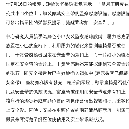
年7月16日的報導，運輸署署長羅淑佩表示：「當局正研究在
公共小巴坐位上，加裝佩戴安全帶的監察感應設備。感應設
可發出指示性的聲響及提示，提醒乘客扣上安全帶。」
中心研究人員親手為綠色小巴安裝監察感應設備，壓力感應
放置在小巴的座椅下，利用壓力的變化來監測座椅是否被使
用。干簧管感應器固定在安全帶的鎖扣上，而一片細小的磁
固定在安全帶的舌片上。干簧管感應器若能探測到安全帶舌
的磁石，即安全帶舌片已有效地插入鎖扣中 (表示乘客巳佩戴
安全帶)。座椅旁亦設有發光二極管顯示燈，顯示座椅是否使
用及安全帶的佩戴狀况。當座椅被使用而安全帶還未有扣上
該座椅的蜂鳴器或車頭位置的喇叭便會發出聲響和提示乘客
上安全帶。同時，安裝在車頭位置的兩部液晶顯示屏，能讓
機及乘客清楚了解座位使佔用及安全帶佩戴狀况。