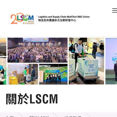
A
A
EN
繁
简
A
跳到內容（按回車鍵）
會員登入
主頁
關於LSCM
關於LSCM
機構簡介
關於LSCM
組織架構