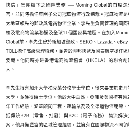
快信」集團旗下之國際業務
── Morning Global
的首席運
官，並同時擔任集團子公司冠庭物流行政總裁
。
冠庭物流是
太地區領先的郵政與電商物流企業。李先生負責管理的國際
輸及電商物流業務遍及全球
11
個國家與地區。在加入
Morni
Global
前，李先生曾於新加坡郵政、
SEKO
、
Lazada
、
eBay
TOLL
擔任高級管理職務，並曾於聯邦快遞及國泰航空擔任區
要職。他同時亦是香港電商物流協會（
HKELA
）的聯合創
人。
李先生持有加州大學柏克萊分校學士學位，後來畢業於史丹
大學，並獲得碩士學位。他於大中華區、亞洲及美國擁有逾
年工作經驗，
涵蓋
顧問工程、運輸業務及全渠道物流
範疇
，
括傳統
B2B
（零售、批發）與
B2C
（電子商務）
物流解決
案。他具備豐富的區域管理經驗，並擁有在國際物流不同領