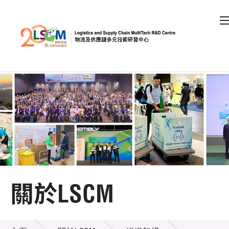
A
A
EN
繁
简
A
跳到內容（按回車鍵）
會員登入
主頁
關於LSCM
關於LSCM
機構簡介
關於LSCM
組織架構