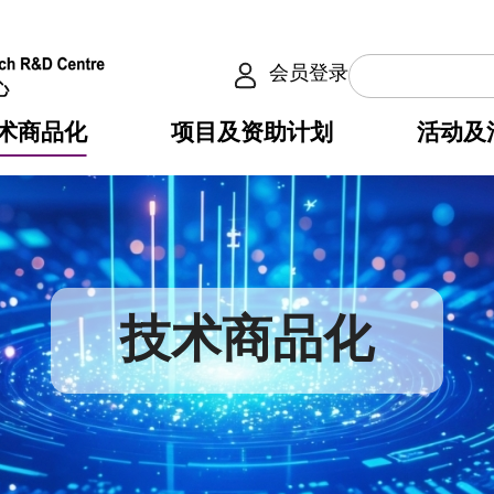
会员登录
术商品化
项目及资助计划
活动及
介
划
服务
使命
动向
权之技术
点
籍
畴
动
公共服务之创新技术
划
表
构
技术商品化
划
目
入
构
心
惠
问
导
告
发项目计划书
心