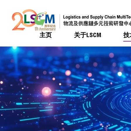
主页
关于LSCM
技
跳到内容（按回车键）
热门
热门
热门
热门
热门
机构简
服务
合作计
活动
会籍及
愿景及
LSCM 
可获授
研发重
登记会
奖项
奖项
奖项
奖项
奖项
服务范
业界活
LSCM 动向
LSCM 动向
LSCM 动向
LSCM 动向
LSCM 动向
应用于
资助计
会员列
组织架
奖项
资助计
重点项
会员登
组织架
新闻中
税务优
董事局
申请
研究顾
媒体报
评审
新闻稿
招标通
征求研
资讯中