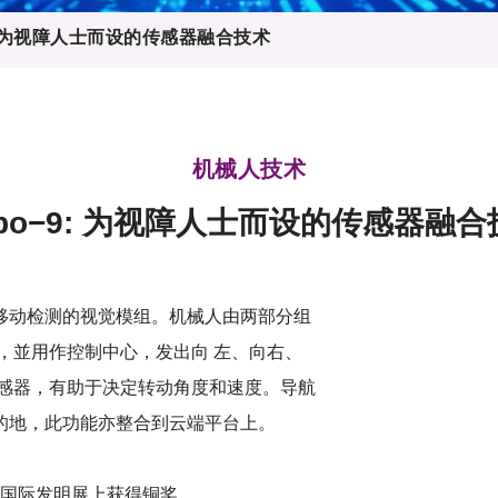
登记
料库
−9: 为视障人士而设的传感器融合技术
物
会
伴
们
机械人技术
obo−9: 为视障人士而设的传感器融合
移动检测的视觉模组。机械人由两部分组
，並用作控制中心，发出向 左、向右、
传感器，有助于决定转动角度和速度。导航
的地，此功能亦整合到云端平台上。
内瓦国际发明展上获得铜奖。