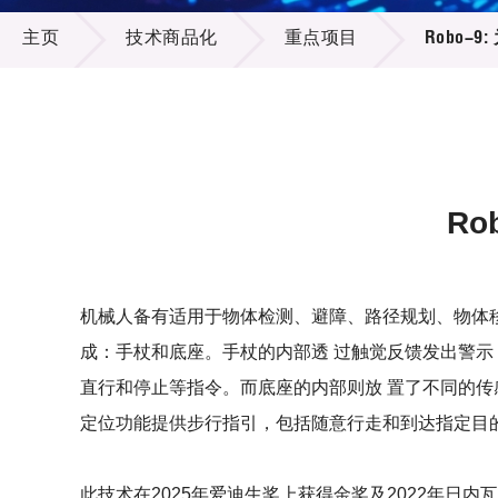
技术商品化
供应商
项目资
主页
技术商品化
重点项目
Robo
多媒体
出版刊
就业机
项目伙
联络我
R
机械人备有适用于物体检测、避障、路径规划、物体
成：手杖和底座。手杖的内部透 过触觉反馈发出警示
直行和停止等指令。而底座的内部则放 置了不同的
定位功能提供步行指引，包括随意行走和到达指定目
此技术在2025年爱迪生奖上获得金奖及2022年日