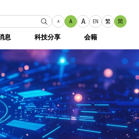
A
A
EN
繁
简
A
消息
科技分享
会籍