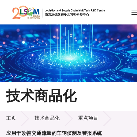
A
A
EN
繁
简
A
跳到内容（按回车键）
会员登录
主页
技术商品化
关于LSCM
技术商品化
技术商品化
主页
技术商品化
重点项目
服务
应用于改善交通流量的车辆侦测及警报系统