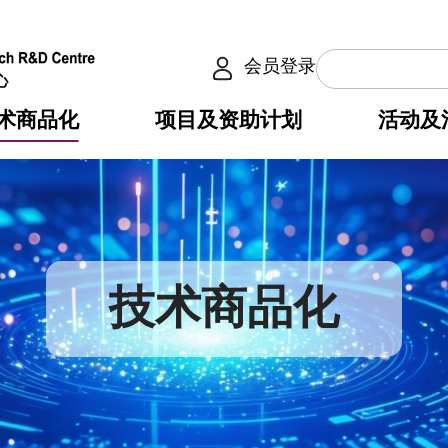
会员登录
术商品化
项目及资助计划
活动及
介
划
服务
使命
动向
权之技术
点
籍
畴
动
公共服务之创新技术
划
表
构
技术商品化
划
目
入
构
心
惠
问
导
告
发项目计划书
心