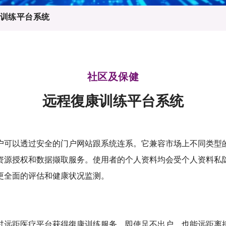
登记
料库
训练平台系统
物
会
伴
们
社区及保健
远程復康训练平台系统
户可以透过安全的门户网站跟系统连系。它兼容市场上不同类型
资源授权和数据撷取服务。使用者的个人资料均会受个人资料私
更全面的评估和健康状况监测。
过远距医疗平台获得復康训练服务，即使足不出户，也能远距离