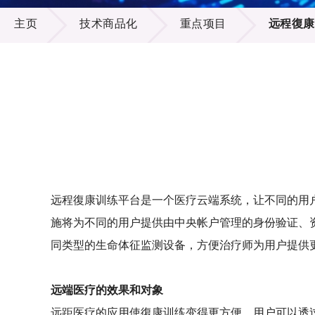
技术商品化
供应商
项目资
主页
技术商品化
重点项目
远程復康
多媒体
出版刊
就业机
项目伙
联络我
远程復康训练平台是一个医疗云端系统，让不同的用
施将为不同的用户提供由中央帐户管理的身份验证、
同类型的生命体征监测设备，方便治疗师为用户提供
远端医疗的效果和对象
远距医疗的应用使復康训练变得更方便，用户可以透