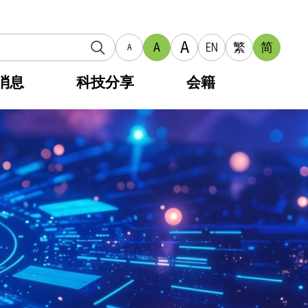
A
A
EN
繁
简
A
消息
科技分享
会籍