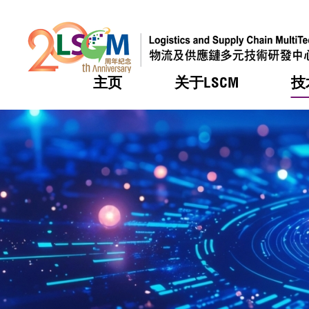
主页
关于LSCM
技
跳到内容（按回车键）
热门
热门
热门
热门
热门
机构简
服务
合作计
活动
会籍及
愿景及
LSCM 
可获授
研发重
登记会
奖项
奖项
奖项
奖项
奖项
服务范
业界活
LSCM 动向
LSCM 动向
LSCM 动向
LSCM 动向
LSCM 动向
应用于
资助计
会员列
组织架
奖项
资助计
重点项
会员登
组织架
新闻中
税务优
董事局
申请
研究顾
媒体报
评审
新闻稿
招标通
征求研
资讯中