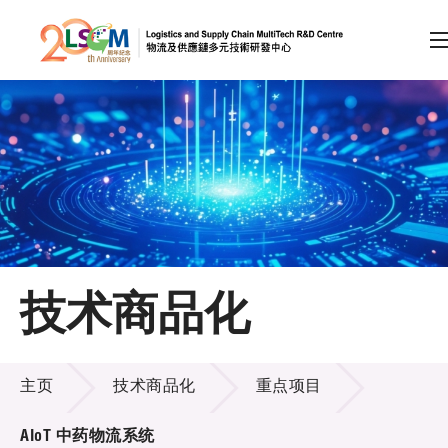
A
A
EN
繁
简
A
跳到内容（按回车键）
会员登录
主页
技术商品化
关于LSCM
技术商品化
技术商品化
主页
技术商品化
重点项目
服务
AIoT 中药物流系统