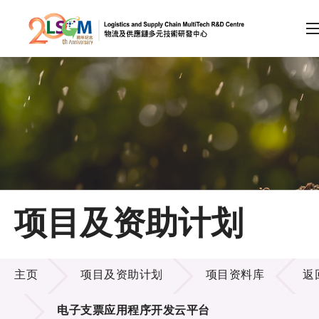
A
A
EN
繁
简
A
跳到内容（按回车键）
会员登录
主页
项目及资助计划
关于LSCM
项目及资助计划
技术商品化
主页
项目及资助计划
项目资料库
返
项目及资助计划
电子支票应用程序开发云平台