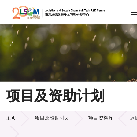
A
A
EN
繁
简
A
跳到内容（按回车键）
会员登录
主页
项目及资助计划
关于LSCM
项目及资助计划
技术商品化
主页
项目及资助计划
项目资料库
返
项目及资助计划