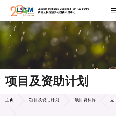
A
A
EN
繁
简
A
跳到内容（按回车键）
会员登录
主页
项目及资助计划
关于LSCM
项目及资助计划
技术商品化
主页
项目及资助计划
项目资料库
返
项目及资助计划