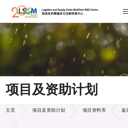
A
A
EN
繁
简
A
跳到内容（按回车键）
会员登录
主页
项目及资助计划
关于LSCM
项目及资助计划
技术商品化
主页
项目及资助计划
项目资料库
返
项目及资助计划