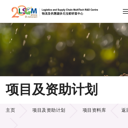
A
A
EN
繁
简
A
跳到内容（按回车键）
会员登录
主页
项目及资助计划
关于LSCM
项目及资助计划
技术商品化
主页
项目及资助计划
项目资料库
返
项目及资助计划