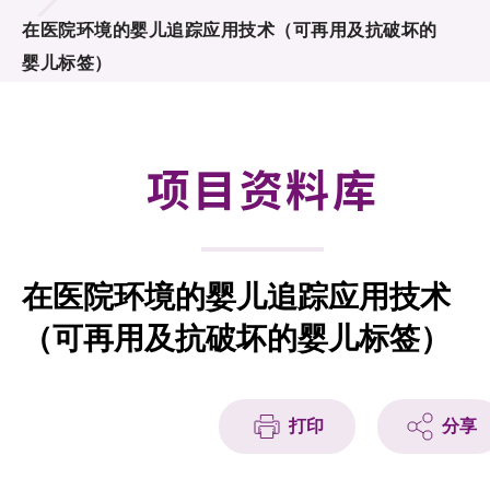
合作计划
在医院环境的婴儿追踪应用技术（可再用及抗破坏的
婴儿标签）
研发重点
资助计划
项目资料库
征求研发项目计划书
项目资料库
在医院环境的婴儿追踪应用技术
项目伙伴
（可再用及抗破坏的婴儿标签）
活动及消息
科技分享
打印
分享
会籍