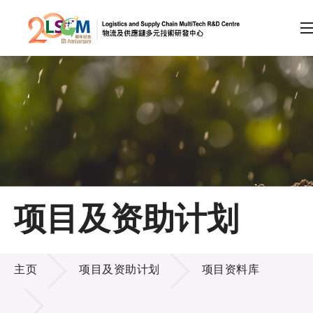
A
A
EN
繁
简
A
跳到内容（按回车键）
会员登录
主页
项目及资助计划
关于LSCM
项目及资助计划
技术商品化
主页
项目及资助计划
项目资料库
项目及资助计划