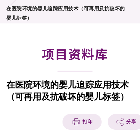
合作计划
在医院环境的婴儿追踪应用技术（可再用及抗破坏的
婴儿标签）
研发重点
资助计划
项目资料库
征求研发项目计划书
项目资料库
在医院环境的婴儿追踪应用技术
项目伙伴
（可再用及抗破坏的婴儿标签）
活动及消息
科技分享
打印
分享
会籍