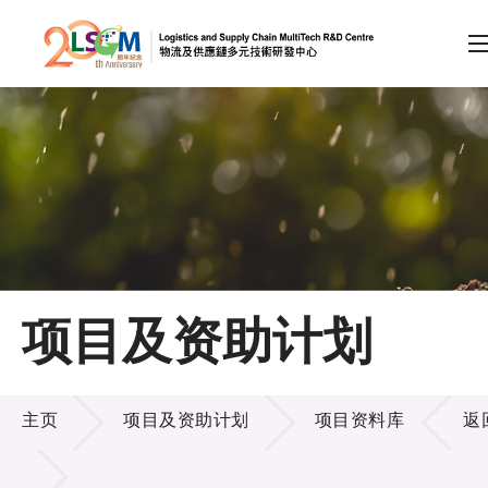
A
A
EN
繁
简
A
跳到内容（按回车键）
会员登录
主页
项目及资助计划
关于LSCM
项目及资助计划
技术商品化
主页
项目及资助计划
项目资料库
返
项目及资助计划