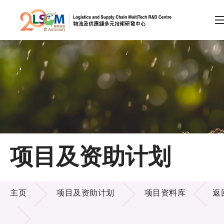
A
A
EN
繁
简
A
跳到内容（按回车键）
会员登录
主页
项目及资助计划
关于LSCM
项目及资助计划
技术商品化
主页
项目及资助计划
项目资料库
返
项目及资助计划