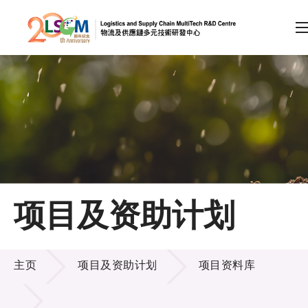
A
A
EN
繁
简
A
跳到内容（按回车键）
会员登录
主页
项目及资助计划
关于LSCM
项目及资助计划
技术商品化
主页
项目及资助计划
项目资料库
项目及资助计划