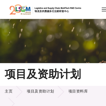
A
A
EN
繁
简
A
跳到内容（按回车键）
会员登录
主页
项目及资助计划
关于LSCM
项目及资助计划
技术商品化
主页
项目及资助计划
项目资料库
项目及资助计划