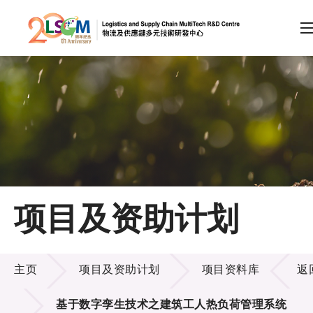
A
A
EN
繁
简
A
跳到内容（按回车键）
会员登录
主页
项目及资助计划
关于LSCM
项目及资助计划
技术商品化
主页
项目及资助计划
项目资料库
返
项目及资助计划
基于数字孪生技术之建筑工人热负荷管理系统