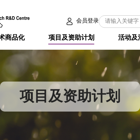
会员登录
术商品化
项目及资助计划
活动及
介
划
服务
使命
动向
权之技术
点
籍
畴
动
公共服务之创新技术
划
表
构
项目及资助计划
划
目
入
构
心
惠
问
导
告
发项目计划书
心