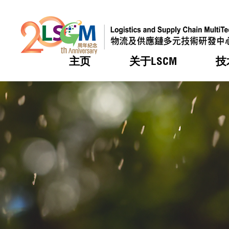
主页
关于LSCM
技
跳到内容（按回车键）
热门
热门
热门
热门
热门
机构简
服务
合作计
活动
会籍及
愿景及
LSCM 
可获授
研发重
登记会
奖项
奖项
奖项
奖项
奖项
服务范
业界活
LSCM 动向
LSCM 动向
LSCM 动向
LSCM 动向
LSCM 动向
应用于
资助计
会员列
组织架
奖项
资助计
重点项
会员登
组织架
新闻中
税务优
董事局
申请
研究顾
媒体报
评审
新闻稿
招标通
征求研
资讯中