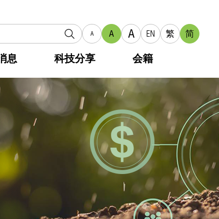
A
A
EN
繁
简
A
消息
科技分享
会籍