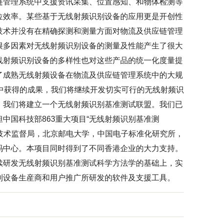
链管理系统中支援资讯采集、位置感知、和物体检测等
位效率。某些基于无线射频识别设备的应用更是开创性
技术并没有在精确探测和测量方面对物流及供应链管理
很多因素对无线射频识别设备的测量及性能产生了很大
线射频识别设备的多样性也对这些产品的统一化度量提
了成熟无线射频设备在物流及供应链管理系统中的大规
P）中获得的成果，我们将继续开发切实可行的无线射频识
，我们将建立一个无线射频识别基准测试联盟。我们已
中国科技部863重大项目“无线射频识别基准测
品质技术监督局，北京邮电大学，中国电子标准化研究所，
码中心。本项目同时得到了不同香港企业的大力支持。
续研发无线射频识别基准测试科学方法学的基础上，实
别设备生産商和用户推广所研发的软件及支援工具。