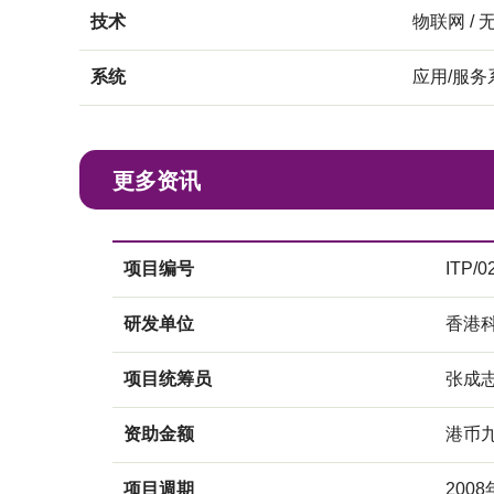
技术
物联网 / 
系统
应用/服务
更多资讯
项目编号
ITP/0
研发单位
香港
项目统筹员
张成
资助金额
港币
项目週期
2008