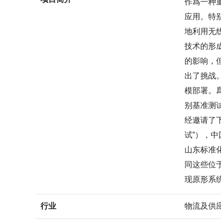
作爲一种
应用。特
地利用无
技术的形
的影响，
出了挑战
模部署。爲
别基准测
经邀请了
试”），
山东标准
同这些位
现原形系
行业
物流及供