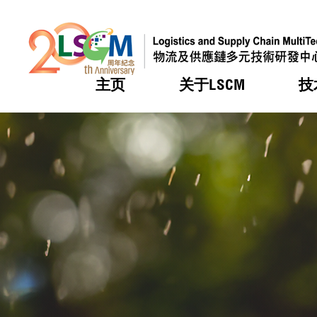
主页
关于LSCM
技
跳到内容（按回车键）
热门
热门
热门
热门
热门
机构简
服务
合作计
活动
会籍及
愿景及
LSCM 
可获授
研发重
登记会
奖项
奖项
奖项
奖项
奖项
服务范
业界活
LSCM 动向
LSCM 动向
LSCM 动向
LSCM 动向
LSCM 动向
应用于
资助计
会员列
组织架
奖项
资助计
重点项
会员登
组织架
新闻中
税务优
董事局
申请
研究顾
媒体报
评审
新闻稿
招标通
征求研
资讯中