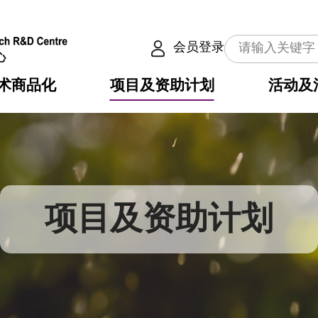
会员登录
术商品化
项目及资助计划
活动及
介
划
服务
使命
动向
权之技术
点
籍
畴
动
公共服务之创新技术
划
表
构
项目及资助计划
划
目
入
构
心
惠
问
导
告
发项目计划书
心