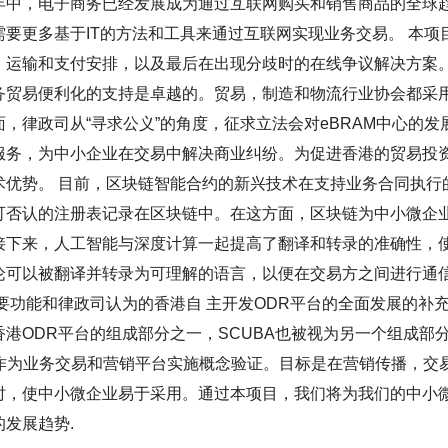
年中，电子商务已经发展成为通过互联网购买和销售商品的全球趋
需要更多基于IT的方法和工具来通过互联网实现业务交易。 本
，运输和支付安排，以及最后在出现分歧时的在线争议解决方案。
务贸易便利化的支持是卓越的。贸易，制造和物流行业协会都采
，律政司从“寻求公义”的角度，征求立法会对eBRAM中心的发
服务，为中小企业在交易中解决商业纠纷。为促进香港的贸易投资
术优势。 目前，区块链智能合约的新兴技术在支持业务合同执行
可否认的注册表记录在区块链中。在这方面，区块链为中小微企
接下来，人工智能与深度计算一起提高了翻译和转录的准确性，
论可以被翻译并转录为可理解的语言，以便在交易方之间进行通信
要功能和律政司认为的香港自 主开发ODR平台的全面发展的补充。电子仲
港ODR平台的组成部分之一，SCUBA也被视为另一个组成部分
stHK作为业务交易和营销平台实施概念验证。目标是在营销传播
时，使中小微企业易于采用。通过本项目，我们将为我们的中小
发展趋势.