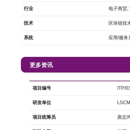
行业
电子商贸,
技术
区块链技术
系统
应用/服务
更多资讯
项目编号
ITP/0
研发单位
LSC
项目统筹员
唐志