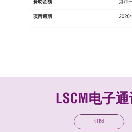
资助金额
港币
项目週期
202
LSCM电子通
订阅