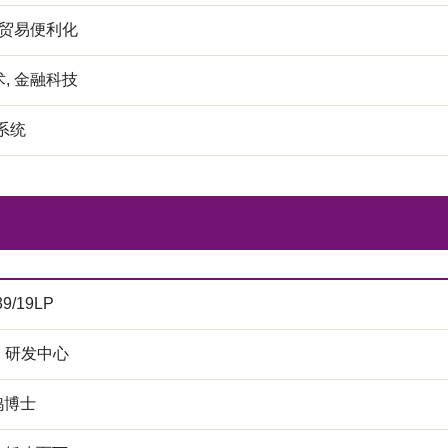
 贸易便利化
, 金融科技
系统
39/19LP
M 研发中心
鸿博士