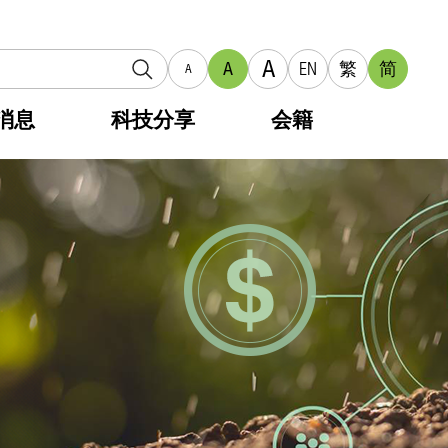
A
A
EN
繁
简
A
消息
科技分享
会籍