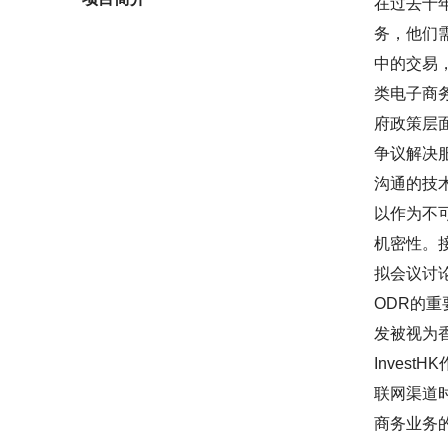
在过去十
务，他们
中的交易
类电子商
府政策层面
争议解决
沟通的技
以作为不
机密性。
拟会议讨
ODR的重
发被视为香
Inve
联网渠道
商务业务的