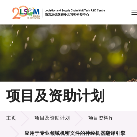
A
A
EN
繁
简
A
跳到内容（按回车键）
会员登录
主页
项目及资助计划
关于LSCM
项目及资助计划
技术商品化
主页
项目及资助计划
项目资料库
项目及资助计划
应用于专业领域机密文件的神经机器翻译引擎