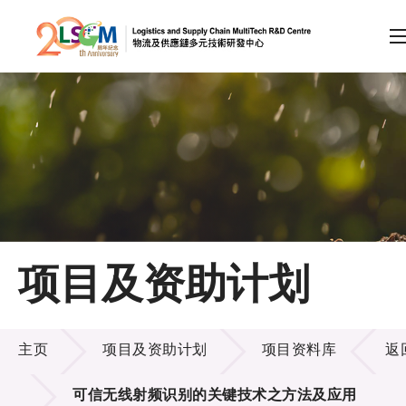
A
A
EN
繁
简
A
跳到内容（按回车键）
会员登录
主页
项目及资助计划
关于LSCM
项目及资助计划
技术商品化
主页
项目及资助计划
项目资料库
返
项目及资助计划
可信无线射频识别的关键技术之方法及应用