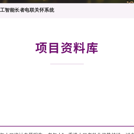
登记
料库
工智能长者电联关怀系统
物
会
伴
们
项目资料库