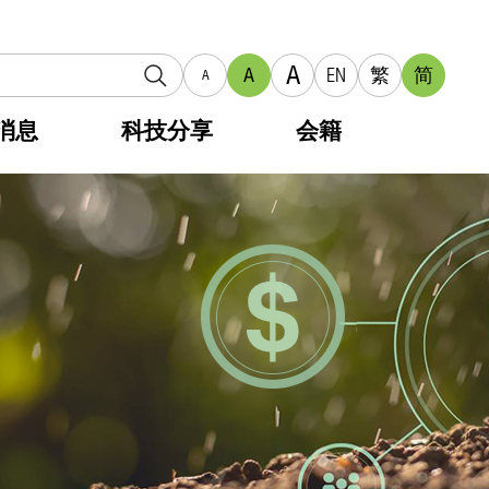
A
A
EN
繁
简
A
消息
科技分享
会籍