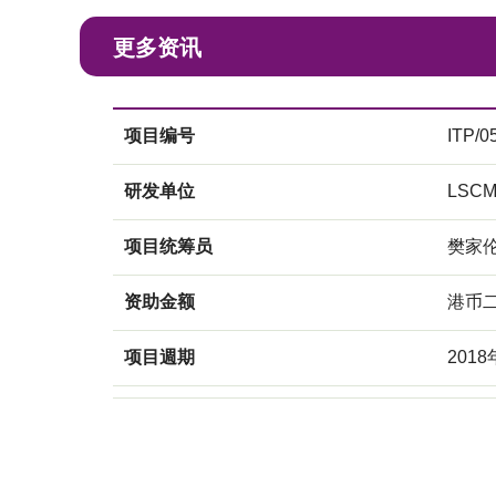
更多资讯
项目编号
ITP/0
研发单位
LSC
项目统筹员
樊家
资助金额
港币
项目週期
201