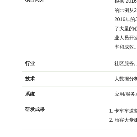
根据“2
的比例从2
2016
了大量的
业人员开
率和成效
行业
社区服务,
技术
大数据分
系统
应用/服务
研发成果
卡车车道
旅客大堂