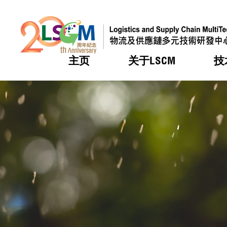
主页
关于LSCM
技
跳到内容（按回车键）
热门
热门
热门
热门
热门
机构简
服务
合作计
活动
会籍及
愿景及
LSCM 
可获授
研发重
登记会
奖项
奖项
奖项
奖项
奖项
服务范
业界活
LSCM 动向
LSCM 动向
LSCM 动向
LSCM 动向
LSCM 动向
应用于
资助计
会员列
组织架
奖项
资助计
重点项
会员登
组织架
新闻中
税务优
董事局
申请
研究顾
媒体报
评审
新闻稿
招标通
征求研
资讯中