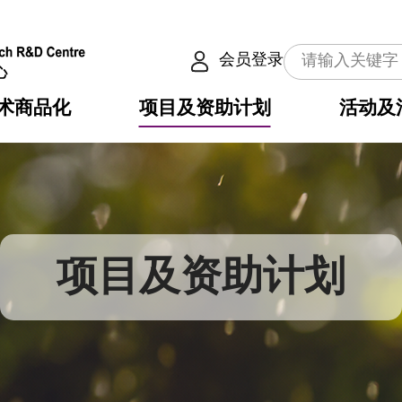
会员登录
术商品化
项目及资助计划
活动及
介
划
服务
使命
动向
权之技术
点
籍
畴
动
公共服务之创新技术
划
表
构
项目及资助计划
划
目
入
构
心
惠
问
导
告
发项目计划书
心