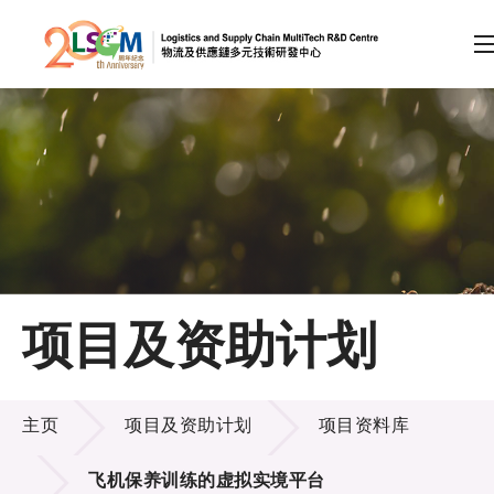
A
A
EN
繁
简
A
跳到内容（按回车键）
会员登录
主页
项目及资助计划
关于LSCM
项目及资助计划
技术商品化
主页
项目及资助计划
项目资料库
项目及资助计划
飞机保养训练的虚拟实境平台