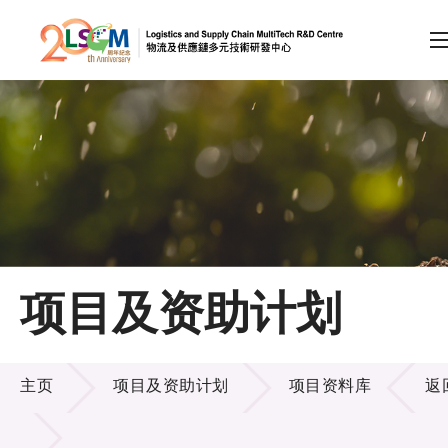
A
A
EN
繁
简
A
跳到内容（按回车键）
会员登录
主页
项目及资助计划
关于LSCM
项目及资助计划
技术商品化
主页
项目及资助计划
项目资料库
返
项目及资助计划