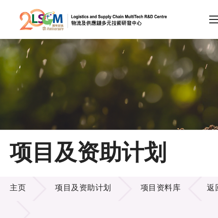
A
A
EN
繁
简
A
跳到内容（按回车键）
会员登录
主页
项目及资助计划
关于LSCM
项目及资助计划
技术商品化
主页
项目及资助计划
项目资料库
返
项目及资助计划