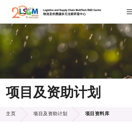
A
A
EN
繁
简
A
跳到内容（按回车键）
会员登录
主页
项目及资助计划
关于LSCM
项目及资助计划
技术商品化
主页
项目及资助计划
项目资料库
项目及资助计划