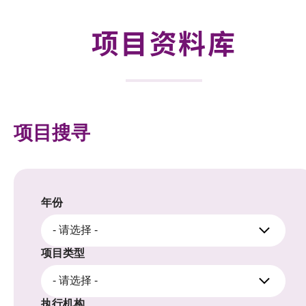
合作计划
项目资料库
研发重点
资助计划
征求研发项目计划书
项目搜寻
项目资料库
项目伙伴
年份
活动及消息
- 请选择 -
科技分享
项目类型
- 请选择 -
会籍
执行机构