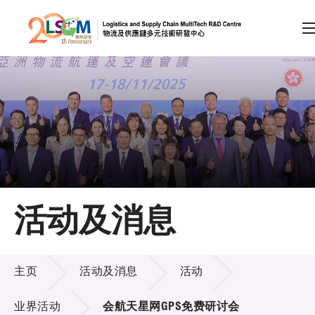
A
A
EN
繁
简
A
跳到内容（按回车键）
会员登录
主页
活动及消息
关于LSCM
活动及消息
技术商品化
主页
活动及消息
活动
项目及资助计划
业界活动
会航天星网GPS免费研讨会