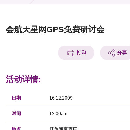
活动及消息
活动
会航天星网GPS免费研讨会
奖项
新闻中心
打印
分享
资讯中心
科技分享
活动详情:
会籍
日期
16.12.2009
时间
12:00am
地点
旺角朗豪酒店