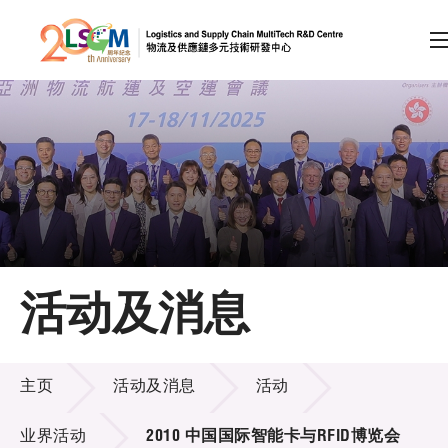
A
A
EN
繁
简
A
跳到内容（按回车键）
会员登录
主页
活动及消息
关于LSCM
活动及消息
技术商品化
主页
活动及消息
活动
项目及资助计划
业界活动
2010 中国国际智能卡与RFID博览会