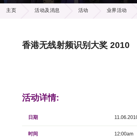
活动及消息
供应商
项目资
主页
活动及消息
活动
业界活动
多媒体
出版刊
就业机
项目伙
联络我
香港无线射频识别大奖 2010
活动详情:
日期
11.06.201
时间
12:00am