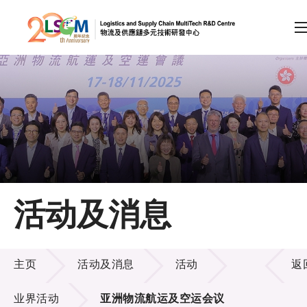
A
A
EN
繁
简
A
跳到内容（按回车键）
会员登录
主页
活动及消息
关于LSCM
活动及消息
技术商品化
主页
活动及消息
活动
返
项目及资助计划
业界活动
亚洲物流航运及空运会议