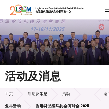
A
A
EN
繁
简
A
跳到内容（按回车键）
会员登录
主页
活动及消息
关于LSCM
活动及消息
技术商品化
主页
活动及消息
活动
返
项目及资助计划
业界活动
香港货品编码协会高峰会 2025