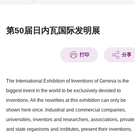
活动及消息
活动
第50届日内瓦国际发明展
奖项
新闻中心
打印
分享
资讯中心
科技分享
The International Exhibition of Inventions of Geneva is the
biggest event in the world to be exclusively devoted to
会籍
inventions. All the novelties at this exhibition can only be
shown here once. Industrial and commercial companies,
universities, inventors and researchers, associations, private
and state organisms and institutes, present their inventions,