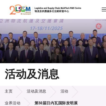
A
A
EN
繁
简
A
跳到内容（按回车键）
会员登录
主页
活动及消息
关于LSCM
活动及消息
技术商品化
主页
活动及消息
活动
项目及资助计划
业界活动
第50届日内瓦国际发明展