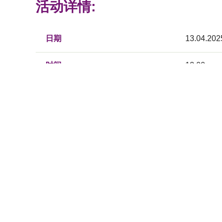
活动详情:
日期
13.04.202
时间
12:00am
地点
香港会议
主办机构
香港特别
合办机构
香港贸发
讨论会
活动类型
展览