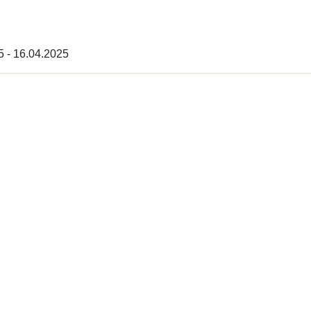
5 - 16.04.2025
展览中心
行政区政府
局