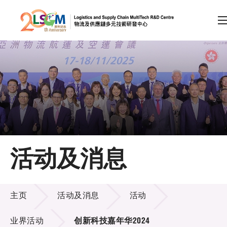
A
A
EN
繁
简
A
跳到内容（按回车键）
会员登录
主页
活动及消息
关于LSCM
活动及消息
技术商品化
主页
活动及消息
活动
项目及资助计划
业界活动
创新科技嘉年华2024